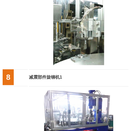
8
减震部件旋铆机1