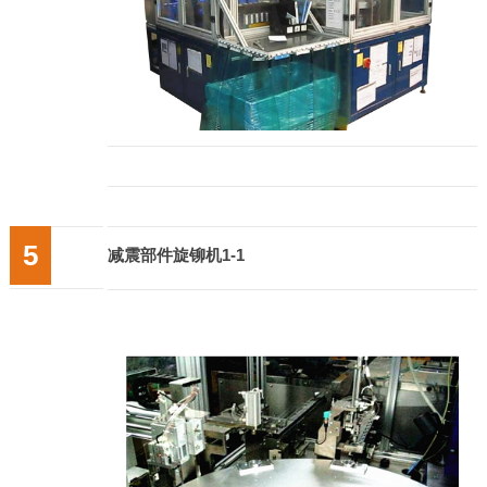
5
减震部件旋铆机1-1